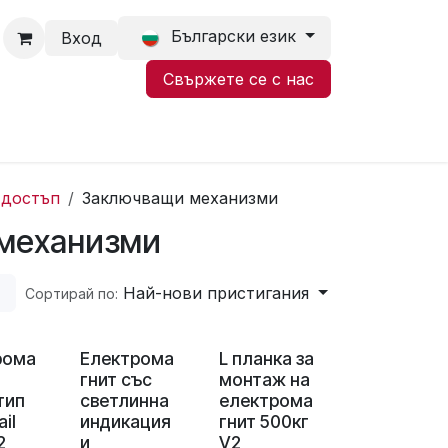
Български език
Вход
Свържете се с нас
 достъп
Заключващи механизми
механизми
Най-нови пристигания
Сортирай по:
рома
Електрома
L планка за
гнит със
монтаж на
тип
светлинна
електрома
il
индикация
гнит 500кг
2
и
V2