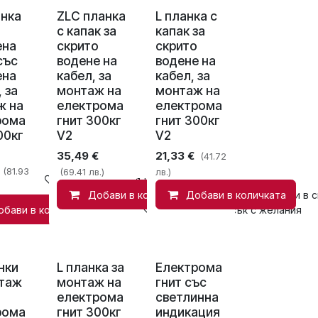
анка
ZLC планка
L планка с
с капак за
капак за
ена
скрито
скрито
със
водене на
водене на
ена
кабел, за
кабел, за
 за
монтаж на
монтаж на
ж на
електрома
електрома
рома
гнит 300кг
гнит 300кг
00кг
V2
V2
35,49
€
21,33
€
(41.72
(81.93
(69.41 лв.)
лв.)
Добави в списък с желания
Добави в количката
Добави в количката
Добави в с
обави в количката
Добави в списък с желания
нки
L планка за
Електрома
нтаж
монтаж на
гнит със
електрома
светлинна
рома
гнит 300кг
индикация