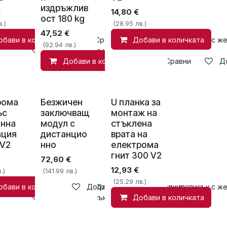
издръжлив
€
14,80
€
ост 180 kg
.)
(28.95 лв.)
47,52
€
обави в количката
Сравни
Добави в количката
Добави в списък с ж
(92.94 лв.)
Добави в списък с желания
Добави в количката
Сравни
Д
рома
Безжичен
U планка за
ъс
заключващ
монтаж на
инна
модул с
стъклена
ация
дистанцио
врата на
 V2
нно
електрома
гнит 300 V2
72,60
€
12,93
€
.)
(141.99 лв.)
(25.29 лв.)
обави в количката
Добави в списък с желания
Сравни
Добави в списък с ж
Добави в списък с желания
Добави в количката