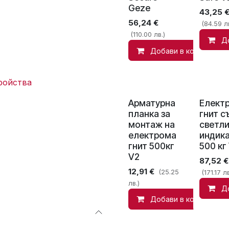
Geze
43,25
56,24
€
(84.59 лв
(110.00 лв.)
Д
Добави в количката
ройства
Арматурна
Елект
планка за
гнит с
монтаж на
светл
електрома
индик
гнит 500кг
500 кг
V2
87,52
€
12,91
€
(25.25
(171.17 лв
лв.)
Д
Добави в количката