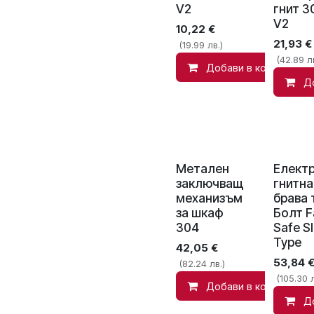
V2
гнит 3
V2
10,22
€
21,93
€
(19.99 лв.)
(42.89 лв
Добави в количката
Д
Метален
Елект
заключващ
гнитна
механизъм
брава 
за шкаф
Болт Fa
304
Safe S
Type
42,05
€
53,84
(82.24 лв.)
(105.30 л
Добави в количката
Д