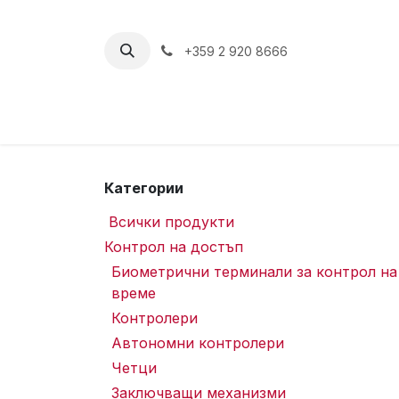
Пропусни до съдържанието
+359 2 920 8666
Категории
Всички продукти
Контрол на достъп
Биометрични терминали за контрол на
време
Контролери
Автономни контролери
Четци
Заключващи механизми