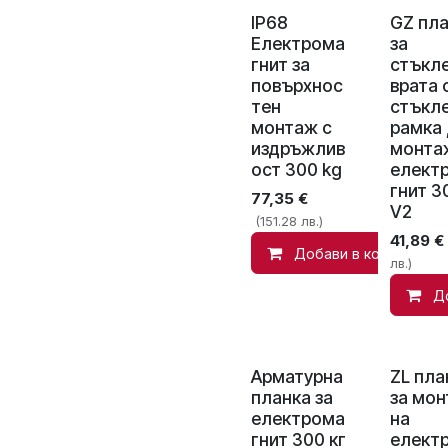
IP68
GZ пл
Електрома
за
гнит за
стъкл
повърхнос
врата 
тен
стъкл
монтаж с
рамка ,
издръжлив
монта
ост 300 kg
елект
гнит 3
77,35
€
V2
(151.28 лв.)
41,89
€
Добави в количката
лв.)
Д
Арматурна
ZL пла
планка за
за мо
електрома
на
гнит 300 кг
елект