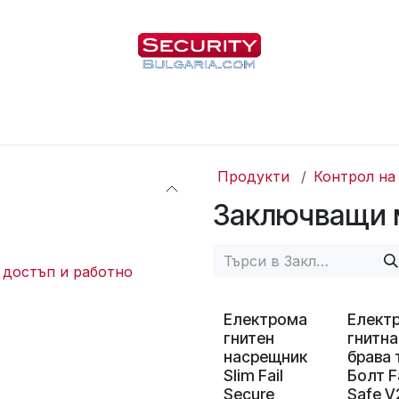
Начало
Магазин
За нас
Блог
Продукти
Контрол на
Заключващи 
 достъп и работно
Електрома
Елект
гнитен
гнитна
насрещник
брава 
Slim Fail
Болт Fa
Secure
Safe V