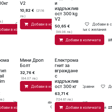
00кг
V2
и
издръжлив
10,82
€
(21.16
ост 300 kg
лв.)
V2
.)
Добави в списък с желания
Добави в количката
Добави в с
50,65
€
обави в количката
Добави в списък с желания
(99.06 лв.)
Добави в количката
рома
Мини Дроп
Електрома
Болт
гнит за
тип
вграждане
32,76
€
il
с
(64.07 лв.)
lim
издръжлив
ост 300 кг
Добави в количката
Сравни
Д
€
63,71
€
в.)
(124.61 лв.)
Сравни
Добави в списък с желания
обави в количката
Добави в списък с желания
Добави в количката