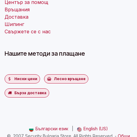
Център за помощ
Връщания
Доставка
Шипинг
Свържете се с нас
Нашите методи за плащане
Ниски цени
Лесно връщане
Бърза доставка
Български език
|
English (US)
©
2007 Security Bulgaria Store. All Rights Reserved.
-
Общи