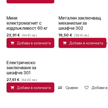
Мини
Метален заключващ
електромагнит с
механизъм за
издръжливост 60 кг
шкафче 302
22,91
€
19,50
€
(44.81 лв.)
(38.14 лв.)
Добави в количката
Сравни
Добави в количката
Добави в
Електрическо
заключване за
шкафче 301
27,61
€
(54.00 лв.)
Добави в количката
Сравни
Добави в