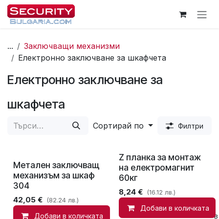
Пропусни до съдържанието
...
Заключващи механизми
Електронно заключване за шкафчета
Електронно заключване за
шкафчета
Сортирай по
Филтри
Z планка за монтаж
Метален заключващ
на електромагнит
механизъм за шкаф
60кг
304
8,24
€
(16.12 лв.)
42,05
€
(82.24 лв.)
Добави в количката
Добави в количката
Сравни
Добави в