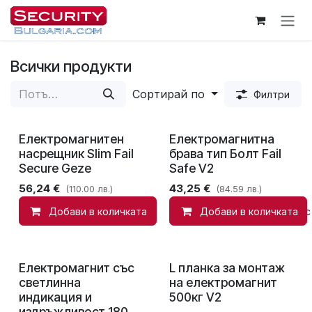
Пропусни до съдържанието
Всички продукти
Сортирай по
Филтри
Електромагнитен
Електромагнитна
насрещник Slim Fail
брава тип Болт Fail
Secure Geze
Safe V2
56,24
€
43,25
€
(110.00 лв.)
(84.59 лв.)
Добави в количката
Добави в количката
Добави в списък с
Електромагнит със
L планка за монтаж
светлинна
на електромагнит
индикация и
500кг V2
издръжливост 180