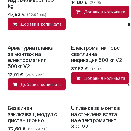
14,80
€
(28.95 лв.)
kg
Добави в количката
47,52
€
(92.94 лв.)
Добави в количката
Сравни
Добави в
Арматурна планка
Електромагнит със
за монтаж на
светлинна
електромагнит
индикация 500 кг V2
500кг V2
87,52
€
(171.17 лв.)
12,91
€
(25.25 лв.)
Добави в количката
Добави в количката
Добави в списък с
Безжичен
U планка за монтаж
заключващ модул с
на стъклена врата
дистанционно
на електромагнит
300 V2
72,60
€
(141.99 лв.)