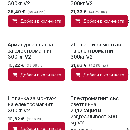
300кг V2
300кг V2
35,49
€
21,33
€
(69.41 лв.)
(41.72 лв.)
Добави в количката
Добави в количката
Добави в списък с
Арматурна планка
ZL планки за монтаж
за електромагнит
на електромагнит
300 кг V2
300кг V2
10,22
€
21,93
€
(19.99 лв.)
(42.89 лв.)
Добави в количката
Добави в количката
Добави в списък с
L планка за монтаж
Електромагнит със
на електромагнит
светлинна
300кг V2
индикация и
издръжливост 300
10,82
€
(21.16 лв.)
kg V2
Добави в количката
Добави в списък с