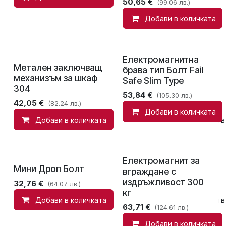
50,65
€
(99.06 лв.)
Добави в количката
Електромагнитна
Метален заключващ
брава тип Болт Fail
механизъм за шкаф
Safe Slim Type
304
53,84
€
(105.30 лв.)
42,05
€
(82.24 лв.)
Добави в количката
Добави в количката
Сравни
Добави в
Електромагнит за
Мини Дроп Болт
вграждане с
издръжливост 300
32,76
€
(64.07 лв.)
кг
Добави в количката
Сравни
Добави в
63,71
€
(124.61 лв.)
Добави в количката