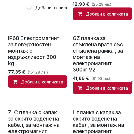
12,93
€
(25.29 лв.)
Добави в списък с желания
Добави в количката
IP68 Електромагнит
GZ планка за
за повърхностен
стъклена врата със
монтаж с
стъклена рамка , за
издръжливост 300
монтаж на
kg
електромагнит
300кг V2
77,35
€
(151.28 лв.)
41,89
€
(81.93 лв.)
Добави в количката
Добави в списък с
Добави в количката
ZLC планка с капак
L планка с капак за
за скрито водене на
скрито водене на
кабел, за монтаж на
кабел, за монтаж на
електромагнит
електромагнит