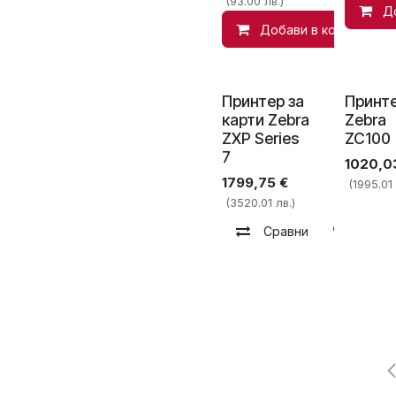
(93.00 лв.)
Д
Добави в количката
Принтер за
Принт
карти Zebra
Zebra
ZXP Series
ZC100
7
1020,0
1799,75
€
(1995.01 
(3520.01 лв.)
Сравни
Добав