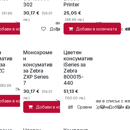
302
Printer
30,17
€
25,05
€
(41.99
(59.01
лв.)
(48.99 лв.)
Сравни
Добави в списък с желания
обави в количката
Добави в списък с желания
Сравни
Добави в количката
Добави в списък с ж
н
Монохроме
Цветен
матив
н
консуматив
 за
консуматив
iSeries за
ZC
за Zebra
Zebra
ZXP Series
800015-
7
440
(80.99
и в списък с желания
30,17
€
51,13
€
(59.01
лв.)
(100.00 лв.)
обави в количката
Сравни
Добави в списък с ж
Добави в количката
Сравни
Сравни
Добави в 
Д