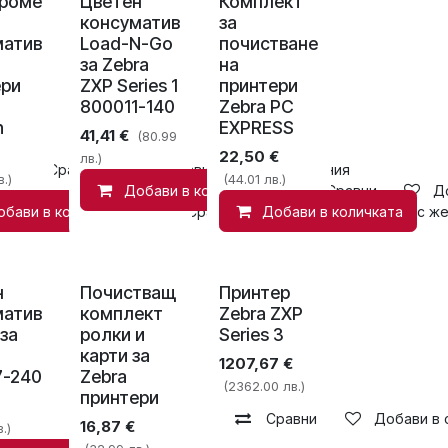
роме
Цветен
Комплект
консуматив
за
матив
Load-N-Go
почистване
за Zebra
на
ери
ZXP Series 1
принтери
800011-140
Zebra PC
n
EXPRESS
41,41
€
(80.99
22,50
€
лв.)
Сравни
Добави в списък с желания
.)
(44.01 лв.)
Добави в количката
Сравни
Д
обави в количката
Сравни
Добави в количката
Добави в списък с ж
н
Почистващ
Принтер
матив
комплект
Zebra ZXP
 за
ролки и
Series 3
карти за
1207,67
€
7-240
Zebra
(2362.00 лв.)
принтери
Сравни
Добави в 
16,87
€
.)