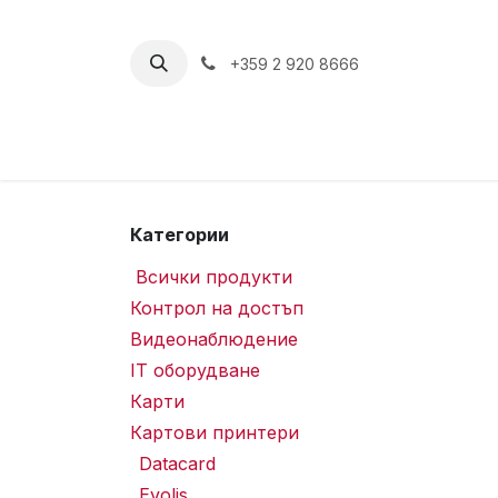
Пропусни до съдържанието
+359 2 920 8666
Категории
Всички продукти
Контрол на достъп
Видеонаблюдение
IT оборудване
Карти
Картови принтери
Datacard
Evolis