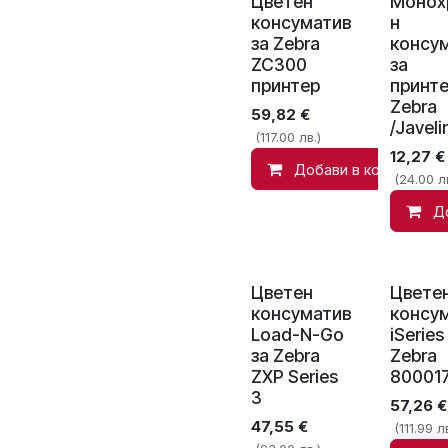
Цветен
Монох
консуматив
н
за Zebra
консу
ZC300
за
принтер
принт
Zebra
59,82
€
/Javeli
(117.00 лв.)
12,27
€
Добави в количката
(24.00 лв
Д
Цветен
Цвете
консуматив
консу
Load-N-Go
iSeries
за Zebra
Zebra
ZXP Series
80001
3
57,26
€
47,55
€
(111.99 лв