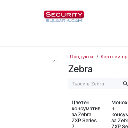
Начало
Магазин
За нас
Блог
Продукти
Картови пр
Zebra
Цветен
Монох
консуматив
н
за Zebra
консу
ZXP Series
за Zeb
7
ZXP Se