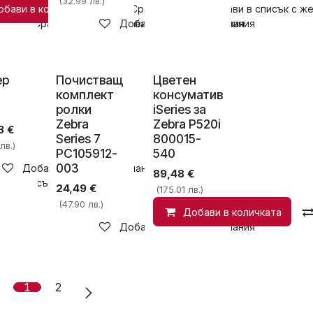
(32.99 лв.)
обави в количката
Сравни
Добави в списък с ж
Сравни
Добави в списък с желания
Добави в списък с желания
ер
Почистващ
Цветен
комплект
консуматив
ролки
iSeries за
Zebra
Zebra P520i
3
€
Series 7
800015-
лв.)
PC105912-
540
003
Добави в списък с желания
89,48
€
и в списък с желания
24,49
€
(175.01 лв.)
(47.90 лв.)
Добави в количката
Добави в списък с желания
1
2