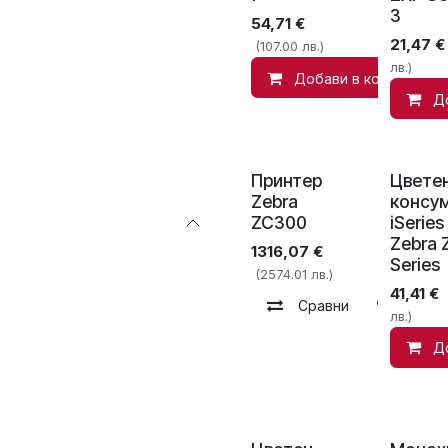
3
54,71
€
21,47
€
(107.00 лв.)
лв.)
Добави в количката
Д
Принтер
Цвете
Zebra
консу
ZC300
iSeries
Zebra 
1316,07
€
Series
(2574.01 лв.)
41,41
€
Сравни
Добав
лв.)
Д