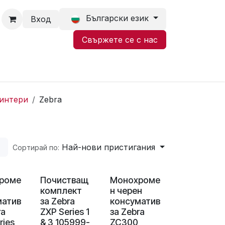
Български език
Вход
Свържете се с нас
интери
Zebra
Най-нови пристигания
Сортирай по:
роме
Почистващ
Монохроме
комплект
н черен
матив
за Zebra
консуматив
ra
ZXP Series 1
за Zebra
ries
& 3 105999-
ZC300