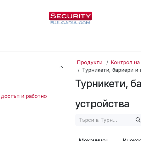
Начало
Магазин
За нас
Блог
Продукти
Контрол на
Турникети, бариери и
Турникети, б
 достъп и работно
устройства
Механичен
Инокс