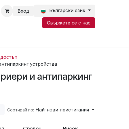
Български език
Вход
Свържете се с нас
 достъп
 антипаркинг устройства
ариери и антипаркинг
Най-нови пристигания
Сортирай по:
ов
Среден
Висок