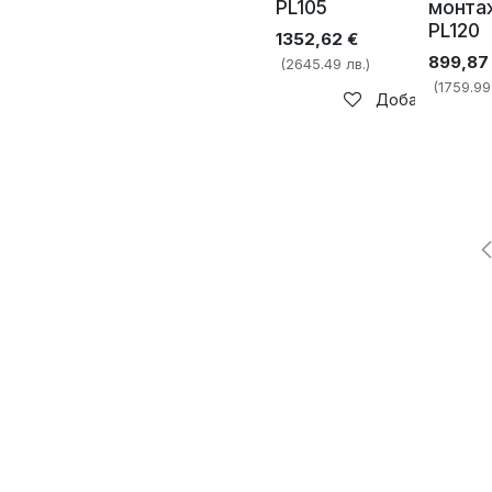
PL105
монта
PL120
1352,62
€
899,87
(2645.49 лв.)
(1759.99
Добави в спис