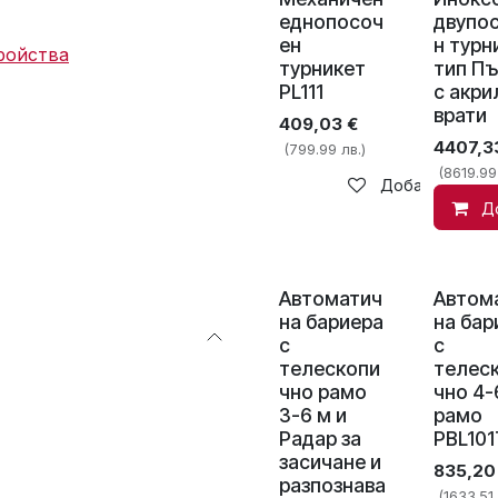
еднопосоч
двупо
ен
н турн
ройства
турникет
тип Пъ
PL111
с акри
врати
409,03
€
4407,3
(799.99 лв.)
(8619.99
Добави в спис
Д
Автоматич
Автом
на бариера
на бар
с
с
телескопи
телес
чно рамо
чно 4-
3-6 м и
рамо
Радар за
PBL101
засичане и
835,20
разпознава
(1633.51 