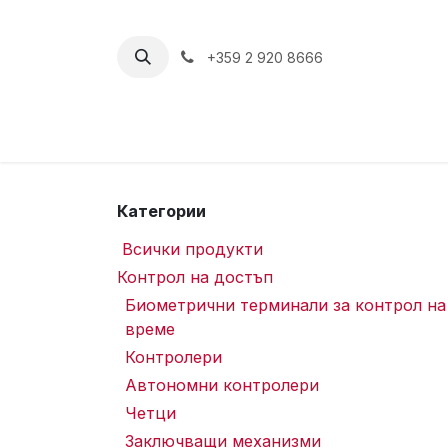
Пропусни до съдържанието
+359 2 920 8666
Категории
Всички продукти
Контрол на достъп
Биометрични терминали за контрол на
време
Контролери
Автономни контролери
Четци
Заключващи механизми