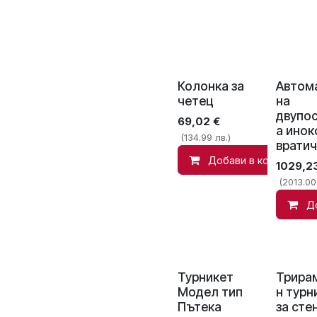
Колонка за
Автом
четец
на
двупо
69,02
€
а инок
(134.99 лв.)
вратич
Добави в количката
1029,2
(2013.00
Д
Турникет
Трира
Модел тип
н турн
Пътека
за сте