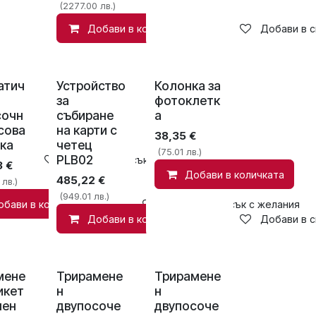
(2277.00 лв.)
Добави в количката
Добави в с
атич
Устройство
Колонка за
за
фотоклетк
сочн
събиране
а
сова
на карти с
38,35
€
ка
четец
(75.01 лв.)
PLB02
Добави в списък с желания
3
€
Добави в количката
485,22
€
 лв.)
(949.01 лв.)
обави в количката
Добави в списък с желания
Добави в количката
Добави в с
мене
Трирамене
Трирамене
икет
н
н
нен
двупосоче
двупосоче