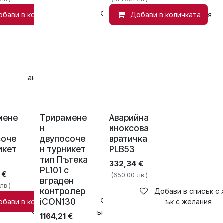
обави в количката
Добави в списък с желания
Добави в количката
ък с желания
мене
Трирамене
Аварийна
н
иноксова
соче
двупосоче
вратичка
икет
н турникет
PLB53
тип Пътека
332,34
€
PL101 с
€
(650.00 лв.)
вграден
лв.)
контролер
Добави в списък с
iCON130
обави в количката
Добави в списък с желания
Добави в списък с желания
1164,21
€