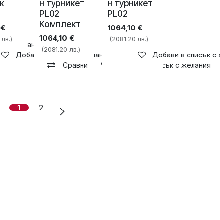
ж
н турникет
н турникет
PL02
PL02
Комплект
€
1064,10
€
1064,10
€
 лв.)
(2081.20 лв.)
ък с желания
(2081.20 лв.)
Добави в списък с желания
Добави в списък с
Сравни
Добави в списък с желания
1
2