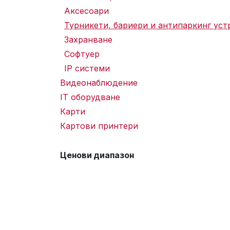
Аксесоари
Турникети, бариери и антипаркинг уст
Захранване
Софтуер
IP системи
Видеонаблюдение
IT оборудване
Карти
Картови принтери
Ценови диапазон