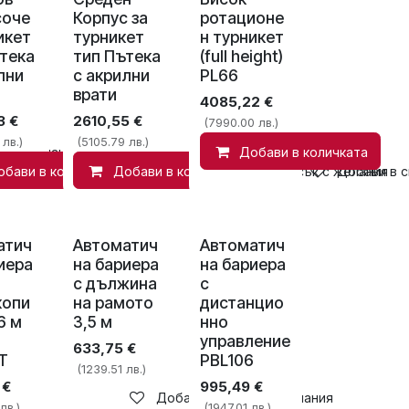
соче
Корпус за
ротационе
икет
турникет
н турникет
тека
тип Пътека
(full height)
лни
с акрилни
PL66
врати
4085,22
€
3
€
2610,55
€
(7990.00 лв.)
 лв.)
(5105.79 лв.)
ък с желания
Добави в количката
обави в количката
Добави в количката
Добави в списък с желания
Добави в с
атич
Автоматич
Автоматич
иера
на бариера
на бариера
с дължина
с
копи
на рамото
дистанцио
6 м
3,5 м
нно
управление
633,75
€
T
PBL106
(1239.51 лв.)
€
995,49
€
Добави в списък с желания
лв.)
(1947.01 лв.)