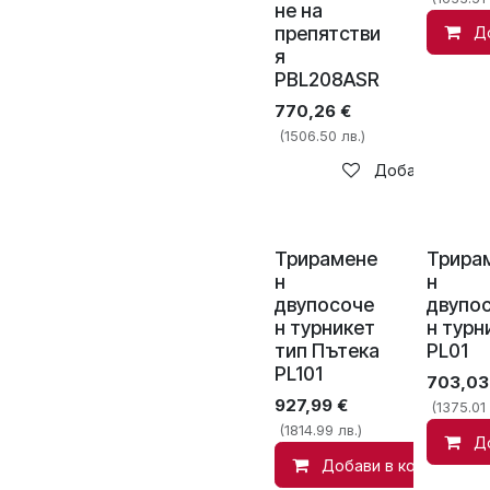
не на
препятстви
Д
я
PBL208ASR
770,26
€
(1506.50 лв.)
Добави в спис
Трирамене
Трира
н
н
двупосоче
двупо
н турникет
н турн
тип Пътека
PL01
PL101
703,03
927,99
€
(1375.01 
(1814.99 лв.)
Д
Добави в количката