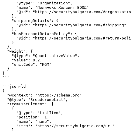
      "@type": "Organization",

      "name": "Полимекс Холдинг ЕООД",

      "@id": "https://securitybulgaria.com/#organization"

    },

    "shippingDetails": {

      "@id": "https://securitybulgaria.com/#shipping"

    },

    "hasMerchantReturnPolicy": {

      "@id": "https://securitybulgaria.com/#return-policy"

    }

  },

  "weight": {

    "@type": "QuantitativeValue",

    "value": 0.2,

    "unitCode": "KGM"

  }

}

```

```json-ld

{

  "@context": "https://schema.org",

  "@type": "BreadcrumbList",

  "itemListElement": [

    {

      "@type": "ListItem",

      "position": 1,

      "name": "name",

      "item": "https://securitybulgaria.com/url"

    },
