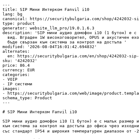
---

title: SIP Мини Интерком Fanvil i10

lang: bg

canonical: https://securitybulgaria.com/shop/4242032-si
type: product

generator: website_llm_pro/19.0.1.6.3

description: 'SIP мини аудио домофон i10 (1 бутон) е с 
  вид. Вграден 1W високоговорител, OPUS и акустичен ехоподтискател (AEC). Може да

  бъде свързан към система за контрол на достъпа '

modified: '2026-08-04T16:01:42.694832'

alternates:

  en: https://securitybulgaria.com/en/shop/4242032-sip-мини-интерком-fanvil-i10-10093.md

sku: '4242032'

price: 86.4

currency: EUR

categories:

- VOIP

- IP системи

images:

- https://securitybulgaria.com/web/image/product.templa
schema_type: Product

---

# SIP Мини Интерком Fanvil i10

SIP мини аудио домофон i10 (1 бутон) е с малък размер и
към система за контрол на достъпа до офиса чрез изходни
със стандарт IP54 и широкия температурен диапазон от -