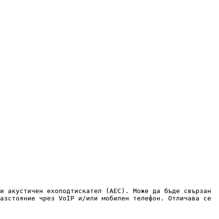
и акустичен ехоподтискател (AEC). Може да бъде свързан 
азстояние чрез VoIP и/или мобилен телефон. Отличава се 