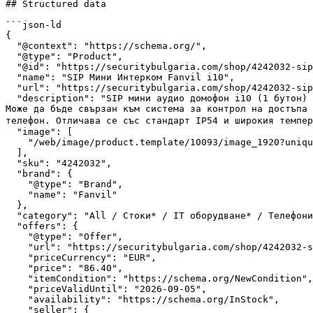
## Structured data

```json-ld

{

  "@context": "https://schema.org/",

  "@type": "Product",

  "@id": "https://securitybulgaria.com/shop/4242032-sip-мини-интерком-fanvil-i10-10093#product",

  "name": "SIP Мини Интерком Fanvil i10",

  "url": "https://securitybulgaria.com/shop/4242032-sip-мини-интерком-fanvil-i10-10093",

  "description": "SIP мини аудио домофон i10 (1 бутон) е с малък размер и елегантен външен вид. Вграден 1W високоговорител, OPUS и акустичен ехоподтискател (AEC). 
Може да бъде свързан към система за контрол на достъпа 
телефон. Отличава се със стандарт IP54 и широкия темпе
  "image": [

    "/web/image/product.template/10093/image_1920?unique=228e61e"

  ],

  "sku": "4242032",

  "brand": {

    "@type": "Brand",

    "name": "Fanvil"

  },

  "category": "All / Стоки* / IT оборудване* / Tелефони и аксесоари",

  "offers": {

    "@type": "Offer",

    "url": "https://securitybulgaria.com/shop/4242032-sip-мини-интерком-fanvil-i10-10093",

    "priceCurrency": "EUR",

    "price": "86.40",

    "itemCondition": "https://schema.org/NewCondition",

    "priceValidUntil": "2026-09-05",

    "availability": "https://schema.org/InStock",

    "seller": {
