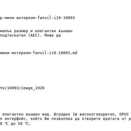
p-мини-интерком-fanvil-i10-10093

малък размер и елегантен външен

te/10093/image_1920

 елегантен външен вид. Вграден 1W високоговорител, OPUS 
я интерфейс, който Ви позволява да отворите вратата от р
20 ℃ до 50 ℃.
